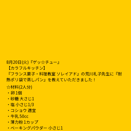
8月20日(火)『ゲッ☆チュー』
【カラフルキッチン】
『フランス菓子・料理教室 ソレイアド』の荒川礼子先生に『耐
熱ポリ袋で蒸しパン』を教えていただきました！
☆材料(2人分)
・卵 1個
・砂糖 大さじ1
・塩 小さじ1/3
・コショウ 適宜
・牛乳 50cc
・薄力粉 1カップ
・ベーキングパウダー 小さじ1