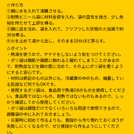
☆作り方
①鍋に水を入れて沸騰させる。
②耐熱ビニール袋に材料全部を入れ、袋の空気を抜き、少し余
裕を持たせて上部を縛る。
③鍋に皿を沈め、袋を入れて、フツフツした状態の火加減で約
30分煮る。
④火を止めて湯から出し、そのまま10分ほど蒸らす。
☆ポイント
・熱湯を使うので、ヤケドをしないよう気をつけてください。
・ポリ袋は鍋肌や鍋底に触れると破れてしまうことがあるの
で、耐熱皿などを鍋の底に沈めて、その上にポリ袋を置くよう
にすると安心です。
・材料は表記のもの以外にも、冷蔵庫の中のもの、備蓄してい
る缶詰など何でもOKです。
・使用するポリ袋は、食品用で熱湯OKのものを使用してくださ
い。食品用ではないもの、耐熱ではないものもあるので、しっ
かり確認してから使用してください。
・ポリ袋は調理だけでなくいろいろな用途で使用できるので、
避難袋の中に入れておきましょう。
・災害時に初めて作るよりも、普段から作り慣れておくほうが
失敗しにくくなるので、ぜひ普段から作るようにしてくださ
い。