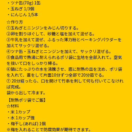
・ツナ缶(70g) 1缶
・玉ねぎ 1/3個
・にんじん 1/5本
☆作り方
①玉ねぎとニンジンをみじん切りする。
②卵を割りほぐして、砂糖と塩を加えて混ぜる。
③牛乳を加えて混ぜ、ふるった薄力粉とベーキングパウダーを
加えてサックリ混ぜる。
④ツナ缶・玉ねぎとニンジンを加えて、サックリ混ぜる。
⑤食品用で熱湯に耐えられるポリ袋に生地を全部入れて。空気
を抜いて口をしっかり縛る。
⑥鍋にたっぷりの水を沸騰させ、底に耐熱の皿を沈め、ポリ袋
を入れて、蓋をして片面10分ずつ全部で20分茹でる。
⑦ 20分経ったら、口を開けて竹串を刺して何も付いてこなけれ
ば完成。
袋から出して冷ます。
【耐熱ポリ袋でご飯】
☆材料
・米 1カップ
・水 1カップ強
・梅干し(あれば) 1個
※梅を入れることで防腐効果が期待できます。