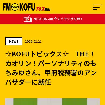
NOW ON AIR 今すぐラジオを聴く
NEWS
2026.01.21
15:25 - 15:30
☆KOFUトピックス☆ THE！
1
快適生活ラジオショッピング
カオリン！パーソナリティのも
ちみゆさん、甲府税務署のアン
バサダーに就任