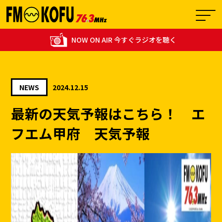
NOW ON AIR 今すぐラジオを聴く
NEWS
2024.12.15
12:00 - 15:00
最新の天気予報はこちら！ エ
1
【生放送】THE！カオリン！
フエム甲府 天気予報