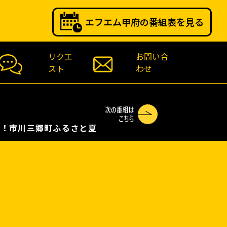
エフエム甲府の番組表を見る
リクエ
お問い合
スト
わせ
川三郷町ふるさと夏まつり神明の花火完全実況中継