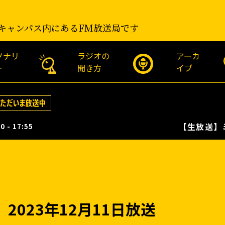
キャンパス内にあるFM放送局です
ソナリ
ラジオの
アーカ
ー
聞き方
イブ
【生放送】ミュージッ
0 - 17:55
023年12月11日放送