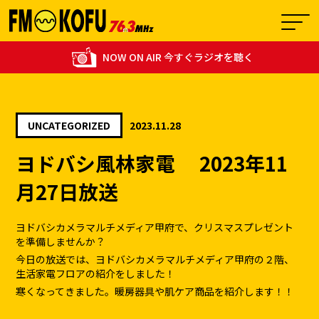
NOW ON AIR 今すぐラジオを聴く
UNCATEGORIZED
2023.11.28
12:00 - 15:00
ヨドバシ風林家電 2023年11
1
【生放送】スポチャン！７６３
月27日放送
ヨドバシカメラマルチメディア甲府で、クリスマスプレゼント
を準備しませんか？
今日の放送では、ヨドバシカメラマルチメディア甲府の２階、
生活家電フロアの紹介をしました！
寒くなってきました。暖房器具や肌ケア商品を紹介します！！