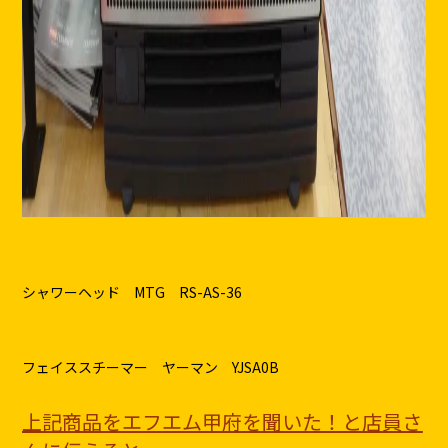
シャワーヘッド MTG RS-AS-36
フェイススチーマー ヤーマン YJSA0B
上記商品をエフエム甲府を聞いた！と店員さ