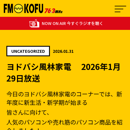
NOW ON AIR 今すぐラジオを聴く
UNCATEGORIZED
2026.01.31
13:00 - 13:55
ヨドバシ風林家電 2026年1月
1
ロコラバ‐LoCo Lovers-
29日放送
今日のヨドバシ風林家電のコーナーでは、新
年度に新生活・新学期が始まる
皆さんに向けて、
人気のパソコンや売れ筋のパソコン商品を紹