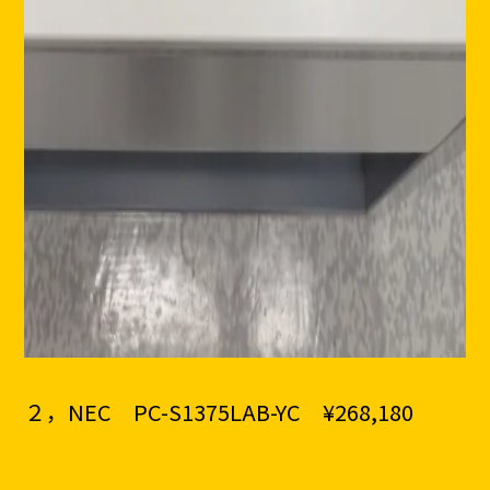
２，NEC PC-S1375LAB-YC ¥268,180