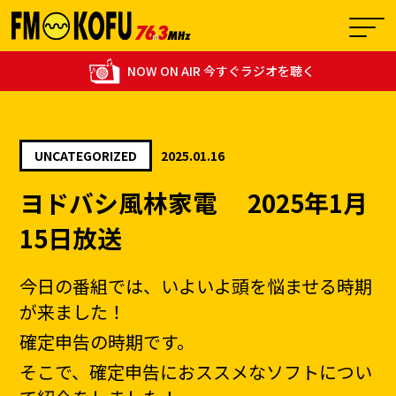
NOW ON AIR 今すぐラジオを聴く
UNCATEGORIZED
2025.01.16
06:00 - 06:55
ヨドバシ風林家電 2025年1月
0
イトーとスドーの長めにモノ申し隊！
15日放送
今日の番組では、いよいよ頭を悩ませる時期
が来ました！
確定申告の時期です。
そこで、確定申告におススメなソフトについ