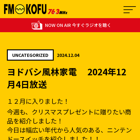
NOW ON AIR 今すぐラジオを聴く
UNCATEGORIZED
2024.12.04
14:00 - 14:25
ヨドバシ風林家電 2024年12
1
あの頃青春グラフィティ
月4日放送
１２月に入りました！
今週も、クリスマスプレゼントに贈りたい商
品を紹介しました！
今日は幅広い年代から人気のある、ニンテン
ドースイッチを
紹介しました！！