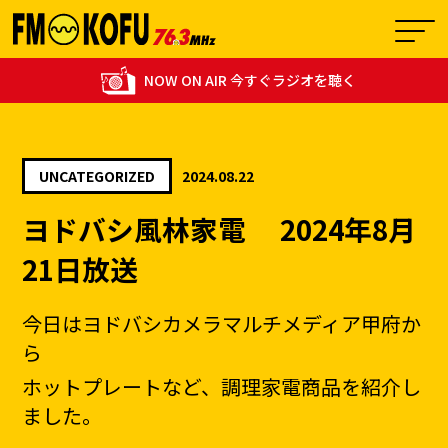
NOW ON AIR 今すぐラジオを聴く
UNCATEGORIZED
2024.08.22
12:00 - 15:00
ヨドバシ風林家電 2024年8月
1
【生放送】THE！カオリン！ パーソナ
21日放送
今日はヨドバシカメラマルチメディア甲府か
ら
ホットプレートなど、調理家電商品を紹介し
ました。