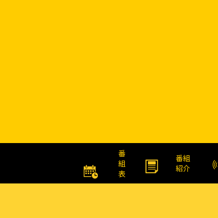
番
番組
組
紹介
表