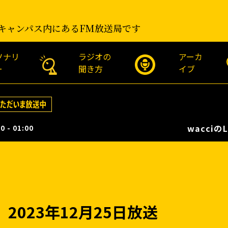
キャンパス内にあるFM放送局です
ソナリ
ラジオの
アーカ
ー
聞き方
イブ
wacciのLIVE!L
0 - 01:00
023年12月25日放送