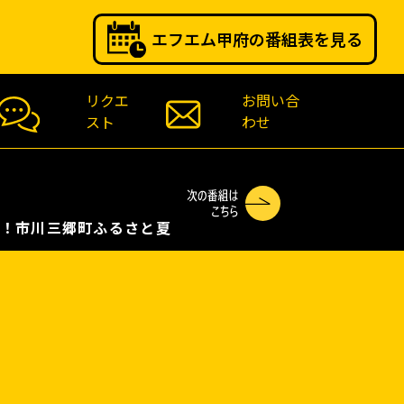
エフエム甲府の番組表を見る
リクエ
お問い合
スト
わせ
川三郷町ふるさと夏まつり神明の花火完全実況中継