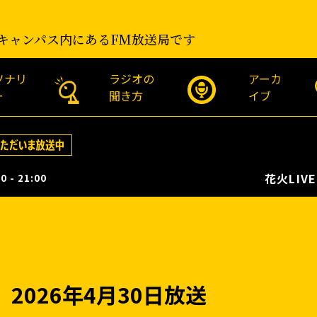
キャンパス内にあるFM放送局です
ソナリ
ラジオの
アーカ
ー
聞き方
イブ
花火LIVE！市
0 - 21:00
2026年4月30日放送