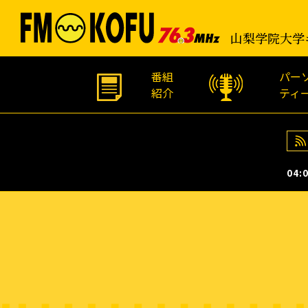
山梨学院大学
番組
パー
紹介
ティ
04:0