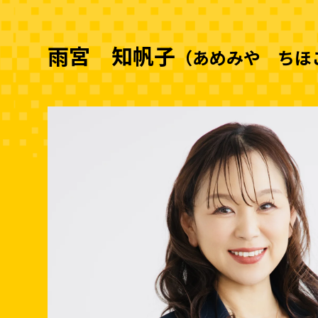
雨宮 知帆子
（あめみや ちほ