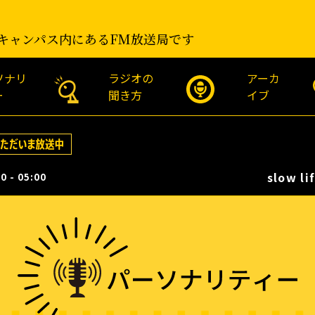
キャンパス内にあるFM放送局です
ソナリ
ラジオの
アーカ
ー
聞き方
イブ
slow life
0 - 05:00