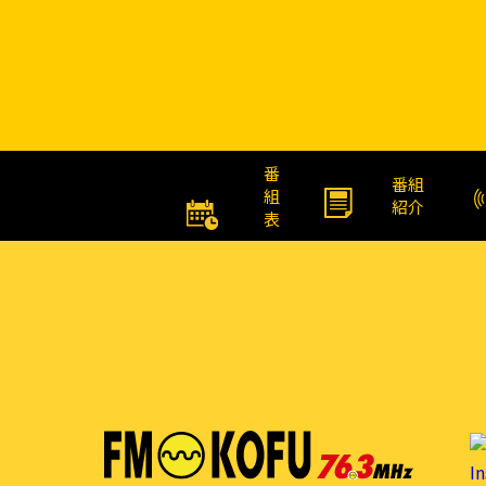
番
番組
組
紹介
表