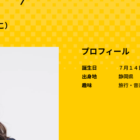
こ）
プロフィール
誕生日
７月１４
出身地
静岡県
趣味
旅行・音