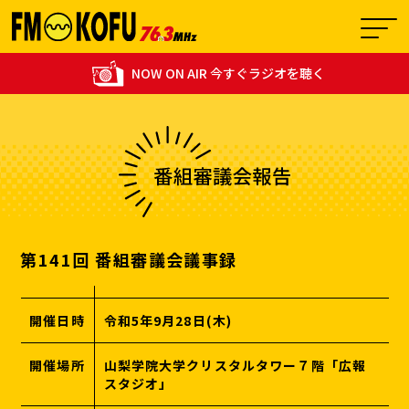
NOW ON AIR 今すぐラジオを聴く
15:00 - 15:55
1
あの頃青春グラフィティ
第141回 番組審議会議事録
開催日時
令和5年9月28日(木)
開催場所
山梨学院大学クリスタルタワー７階「広報
スタジオ」