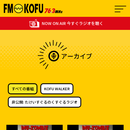
NOW ON AIR 今すぐラジオを聴く
07:00 - 07:30
0
シビルトーン♪～素敵な週末～
すべての番組
KOFU WALKER
非公開: たけいすぐるのくすぐるラジオ