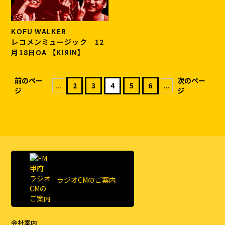
KOFU WALKER
レコメンミュージック 12
月18日OA 【KIЯIN】
前のペー
次のペー
...
2
3
4
5
6
...
ジ
ジ
ラジオCMのご案内
会社案内