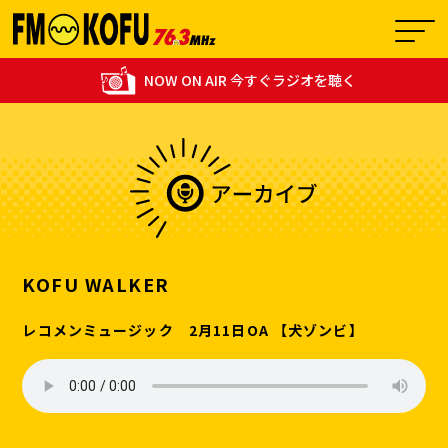
NOW ON AIR 今すぐラジオを聴く
07:00 - 07:24
0
Morning Community
KOFU WALKER
レコメンミュージック 2月11日OA 【犬ゾンビ】