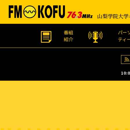
山梨学院大学
番組
パー
紹介
ティ
10:0