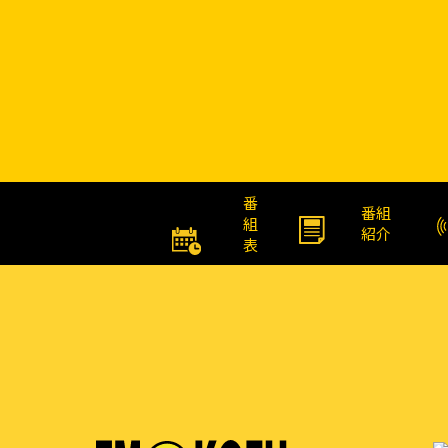
番
番組
組
紹介
表