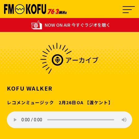
NOW ON AIR 今すぐラジオを聴く
19:00 - 20:00
2
週刊Nobbyタイムズ
KOFU WALKER
レコメンミュージック 2月26日OA 【渡ケント】