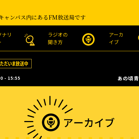
キャンパス内にあるFM放送局です
ソナリ
ラジオの
アーカ
ー
聞き方
イブ
あの頃青
0 - 15:55