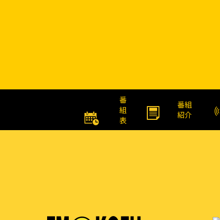
番
番組
組
紹介
表