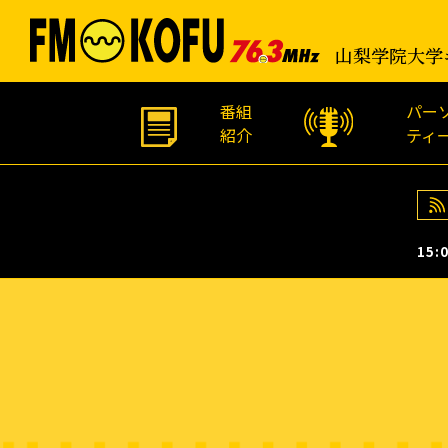
山梨学院大学
番組
パー
紹介
ティ
15:0