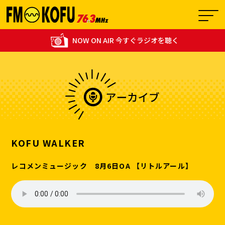
NOW ON AIR 今すぐラジオを聴く
12:00 - 15:00
1
【生放送】ひるDOKIチアリ
KOFU WALKER
レコメンミュージック 8月6日OA 【リトルアール】