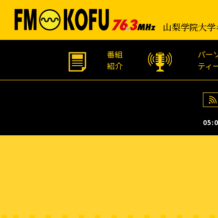
山梨学院大学
番組
パー
紹介
ティ
05:0