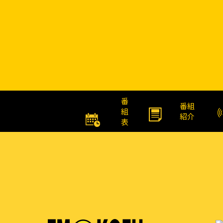
番
番組
組
紹介
表